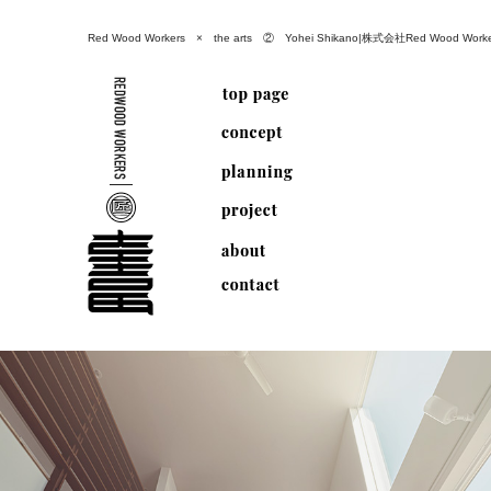
Red Wood Workers × the arts ② Yohei Shikano|株式会社Red Wood Worke