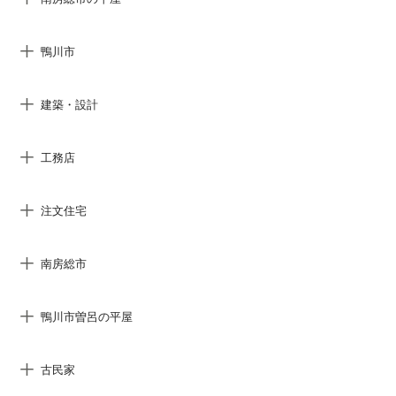
鴨川市
建築・設計
工務店
注文住宅
南房総市
鴨川市曽呂の平屋
古民家