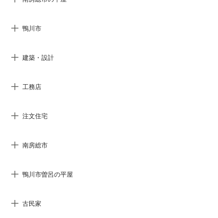
鴨川市
建築・設計
工務店
注文住宅
南房総市
鴨川市曽呂の平屋
古民家