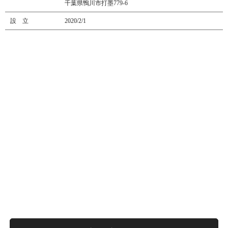
千葉県鴨川市打墨779-6
設 立
2020/2/1