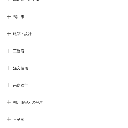
鴨川市
建築・設計
工務店
注文住宅
南房総市
鴨川市曽呂の平屋
古民家