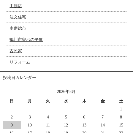
工務店
注文住宅
南房総市
鴨川市曽呂の平屋
古民家
リフォーム
投稿日カレンダー
2026年8月
日
月
火
水
木
金
土
1
2
3
4
5
6
7
8
9
10
11
12
13
14
15